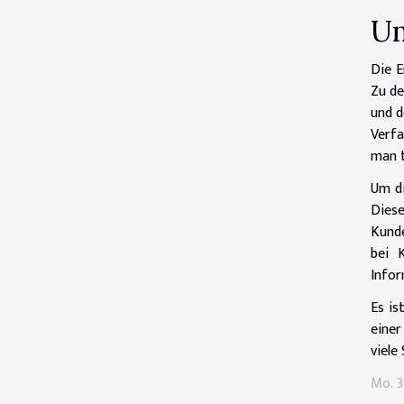
Um
Die E
Zu de
und d
Verfa
man t
Um di
Diese
Kunde
bei 
Infor
Es is
einer
viele
Mo. 