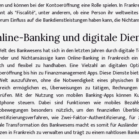
n und können bei der Kontoeröffnung eine Rolle spielen. In Frankre
nt als "Fiscalité", unter anderem, ob eine Person ihr weltweit
rum Einfluss auf die Bankdienstleistungen haben kann, die Nichta
line-Banking und digitale Die
elt des Bankwesens hat sich in den letzten Jahren durch digitale T
nder und Nichtansässige kann Online-Banking in Frankreich ei
ach und flexibel zu handhaben. Eine Vielzahl an digitalen Op
eröffnung bis hin zu Finanzmanagement Apps. Diese Dienste biete
Welt auszuführen, ohne die Notwendigkeit eines physischen B
kreich ermöglichen es, Überweisungen zu tätigen, Rechnunge
prüfen. Mit der Nutzung von mobilen Banking-Apps können Kun
tphone steuern. Dabei sind Funktionen wie mobiles Bezahl
obewegungen besonders nützlich, um den finanziellen Überbli
ntifizierungsverfahren, wie Zwei-Faktor-Authentifizierung, für 
ale Transformation des Bankwesens macht es somit für Ausländer u
zen in Frankreich zu verwalten und trägt zu einem nahtlosen Banker