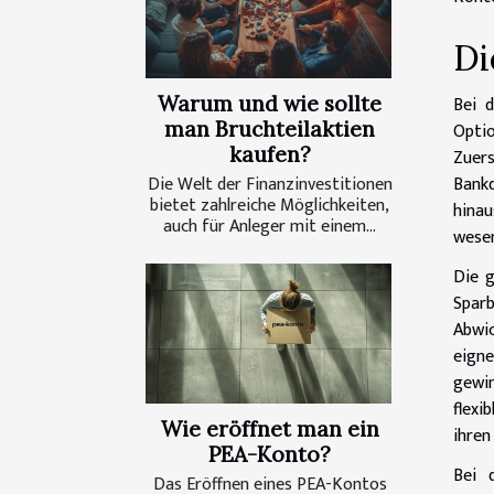
Di
Bei d
Warum und wie sollte
man Bruchteilaktien
Optio
kaufen?
Zuer
Bankd
Die Welt der Finanzinvestitionen
bietet zahlreiche Möglichkeiten,
hina
auch für Anleger mit einem...
wesen
Die g
Sparb
Abwic
eigne
gewin
flexi
Wie eröffnet man ein
ihren
PEA-Konto?
Bei 
Das Eröffnen eines PEA-Kontos