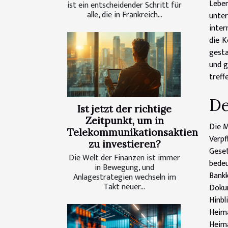
Leben
ist ein entscheidender Schritt für
alle, die in Frankreich...
unter
inter
die K
gesta
und g
treff
De
Ist jetzt der richtige
Zeitpunkt, um in
Die M
Telekommunikationsaktien
Verp
zu investieren?
Geset
Die Welt der Finanzen ist immer
bedeu
in Bewegung, und
Bank
Anlagestrategien wechseln im
Takt neuer...
Dokum
Hinb
Heim
Heima