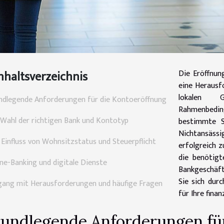
nhaltsverzeichnis
Die Eröffnun
eine Herausf
lokalen G
ndlegende Anforderungen für die Kontoeröffnung
Rahmenbedin
 Wahl der richtigen Bank und Kontotyp
bestimmte S
Nichtansäs
 Einfluss von Wohnsitzstatus und Steuerpflicht
erfolgreich z
die benötigt
ine-Banking und digitale Dienste
Bankgeschäft
Sie sich dur
ang mit Herausforderungen und häufige Fragen
für Ihre finan
undlegende Anforderungen fü