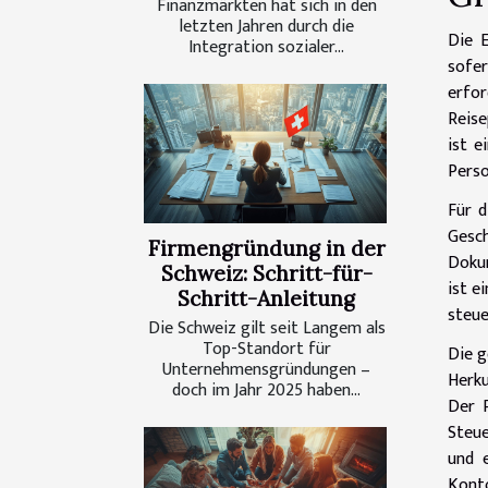
Finanzmärkten hat sich in den
letzten Jahren durch die
Die E
Integration sozialer...
sofer
erfor
Reise
ist e
Perso
Für d
Gesc
Firmengründung in der
Dokum
Schweiz: Schritt-für-
ist e
Schritt-Anleitung
steue
Die Schweiz gilt seit Langem als
Top-Standort für
Die g
Unternehmensgründungen –
Herku
doch im Jahr 2025 haben...
Der P
Steue
und 
Konto