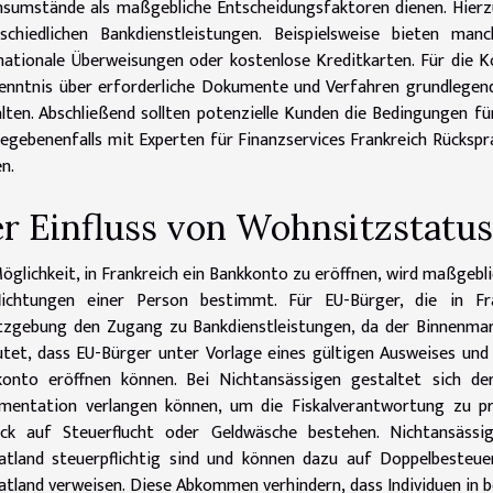
sumstände als maßgebliche Entscheidungsfaktoren dienen. Hierz
schiedlichen Bankdienstleistungen. Beispielsweise bieten man
nationale Überweisungen oder kostenlose Kreditkarten. Für die K
enntnis über erforderliche Dokumente und Verfahren grundlegen
lten. Abschließend sollten potenzielle Kunden die Bedingungen f
egebenenfalls mit Experten für Finanzservices Frankreich Rückspr
en.
r Einfluss von Wohnsitzstatus
öglichkeit, in Frankreich ein Bankkonto zu eröffnen, wird maßgebl
flichtungen einer Person bestimmt. Für EU-Bürger, die in Fr
zgebung den Zugang zu Bankdienstleistungen, da der Binnenmark
tet, dass EU-Bürger unter Vorlage eines gültigen Ausweises und
konto eröffnen können. Bei Nichtansässigen gestaltet sich der
entation verlangen können, um die Fiskalverantwortung zu prü
lick auf Steuerflucht oder Geldwäsche bestehen. Nichtansäss
atland steuerpflichtig sind und können dazu auf Doppelbeste
tland verweisen. Diese Abkommen verhindern, dass Individuen in 