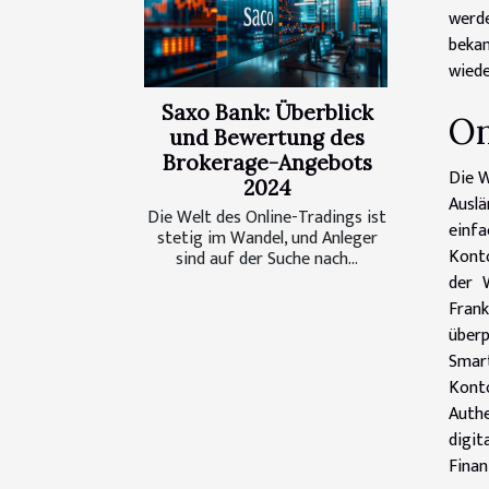
werde
bekan
wiede
Saxo Bank: Überblick
On
und Bewertung des
Brokerage-Angebots
Die W
2024
Auslä
Die Welt des Online-Tradings ist
einf
stetig im Wandel, und Anleger
Konto
sind auf der Suche nach...
der 
Fran
über
Smar
Kont
Authe
digit
Finan