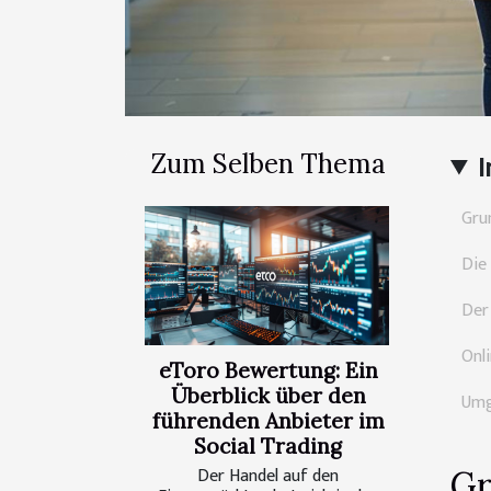
Zum Selben Thema
I
Gru
Die
Der
Onl
eToro Bewertung: Ein
Überblick über den
Umg
führenden Anbieter im
Social Trading
Der Handel auf den
Gr