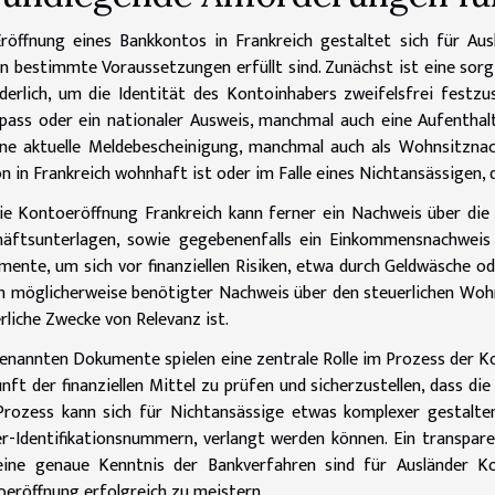
röffnung eines Bankkontos in Frankreich gestaltet sich für Ausl
n bestimmte Voraussetzungen erfüllt sind. Zunächst ist eine sor
derlich, um die Identität des Kontoinhabers zweifelsfrei festzus
pass oder ein nationaler Ausweis, manchmal auch eine Aufentha
ine aktuelle Meldebescheinigung, manchmal auch als Wohnsitznac
n in Frankreich wohnhaft ist oder im Falle eines Nichtansässigen,
ie Kontoeröffnung Frankreich kann ferner ein Nachweis über die b
häftsunterlagen, sowie gegebenenfalls ein Einkommensnachweis
ente, um sich vor finanziellen Risiken, etwa durch Geldwäsche od
in möglicherweise benötigter Nachweis über den steuerlichen Wohn
rliche Zwecke von Relevanz ist.
enannten Dokumente spielen eine zentrale Rolle im Prozess der Kon
nft der finanziellen Mittel zu prüfen und sicherzustellen, dass 
rozess kann sich für Nichtansässige etwas komplexer gestalten
r-Identifikationsnummern, verlangt werden können. Ein transpa
eine genaue Kenntnis der Bankverfahren sind für Ausländer Ko
eröffnung erfolgreich zu meistern.