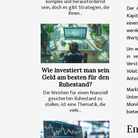
komplex und herausfordernd
sein, doch es gibt Strategien, die
Der A
Ihnen...
Kapit
einem
werd
Wertp
Um er
in v
Vers
Wie investiert man sein
Volat
Geld am besten für den
Antei
Ruhestand?
Mark
Die Weichen für einen finanziell
Unter
gesicherten Ruhestand zu
stellen, ist eine Thematik, die
Monit
viele...
biete
En