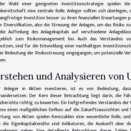
der Wahl einer geeigneten Investitionsstrategie spielen die 
obereitschaft eine zentrale Rolle. Anleger sollten sich überlegen,
langfristige Investition besser zu ihren finanziellen Erwartungen p
ie Diversifikation, also die Streuung der Anlagen, um das Risiko 
die Aufteilung des Anlagekapitals auf verschiedene Anlageklas
eblich zum Risikomanagement bei. Auch das Verständnis vo
sitzen, sind für die Entwicklung einer nachhaltigen Investitionsst
ie Bedeutung der Risikostreuung eingegangen, um potenzielle Verl
en.
rstehen und Analysieren von
r Anleger in Aktien investieren, ist es von Bedeutung, da
nandersetzen. Der Kern dieser Betrachtung liegt darin, die Fäh
zberichte richtig zu bewerten. Ein tiefgreifendes Verständnis d
ese einen maßgeblichen Einfluss auf die Zukunftsaussichten und 
tung von Aktien spielen Kennzahlen eine wesentliche Rolle, un
 die Eigenkapitalrendite sind Indikatoren, die Auskunft über d
rnehmens geben. Eine detaillierte Betrachtung dieser Zahlen 