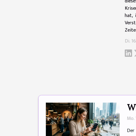
dies
Krise
hat, 
Verst
Zeite
Di. 1
Wi
Mo. 
Der 