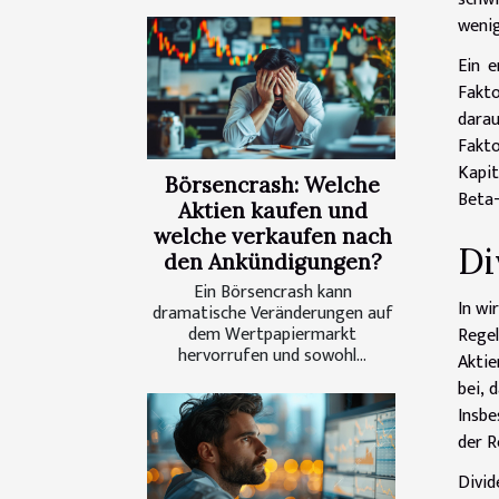
wenig
Ein e
Fakto
darau
Fakt
Kapit
Börsencrash: Welche
Beta-
Aktien kaufen und
welche verkaufen nach
Di
den Ankündigungen?
Ein Börsencrash kann
In wi
dramatische Veränderungen auf
dem Wertpapiermarkt
Rege
hervorrufen und sowohl...
Aktie
bei, 
Insbe
der R
Divi