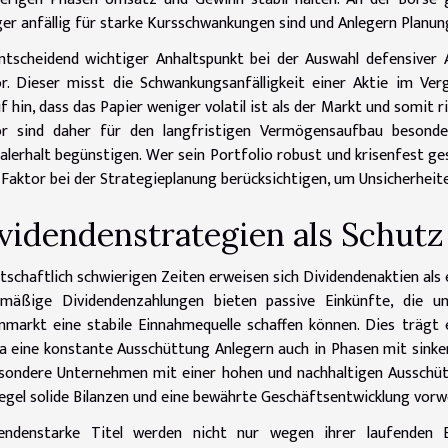
er anfällig für starke Kursschwankungen sind und Anlegern Planun
ntscheidend wichtiger Anhaltspunkt bei der Auswahl defensiver 
r. Dieser misst die Schwankungsanfälligkeit einer Aktie im V
f hin, dass das Papier weniger volatil ist als der Markt und somit
or sind daher für den langfristigen Vermögensaufbau besonde
alerhalt begünstigen. Wer sein Portfolio robust und krisenfest ge
Faktor bei der Strategieplanung berücksichtigen, um Unsicherheit
videndenstrategien als Schutz
rtschaftlich schwierigen Zeiten erweisen sich Dividendenaktien als
lmäßige Dividendenzahlungen bieten passive Einkünfte, die 
nmarkt eine stabile Einnahmequelle schaffen können. Dies trägt 
da eine konstante Ausschüttung Anlegern auch in Phasen mit sinkend
sondere Unternehmen mit einer hohen und nachhaltigen Ausschüttu
egel solide Bilanzen und eine bewährte Geschäftsentwicklung vorw
dendenstarke Titel werden nicht nur wegen ihrer laufenden 