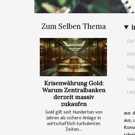
Zum Selben Thema
I
Def
Div
Reg
Valu
Krisenwährung Gold:
Warum Zentralbanken
Lan
derzeit massiv
zukaufen
Gold gilt seit Hunderten von
aus d
Jahren als sichere Anlage in
aus, 
wirtschaftlich turbulenten
Kons
Zeiten....
schwi