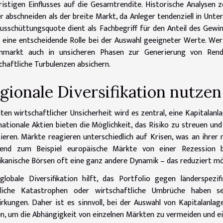
ristigen Einflusses auf die Gesamtrendite. Historische Analysen 
r abschneiden als der breite Markt, da Anleger tendenziell in Unt
usschüttungsquote dient als Fachbegriff für den Anteil des Gewin
t eine entscheidende Rolle bei der Auswahl geeigneter Werte. We
enmarkt auch in unsicheren Phasen zur Generierung von Ren
chaftliche Turbulenzen absichern.
gionale Diversifikation nutzen
iten wirtschaftlicher Unsicherheit wird es zentral, eine Kapitalanl
nationale Aktien bieten die Möglichkeit, das Risiko zu streuen un
tieren. Märkte reagieren unterschiedlich auf Krisen, was an ihrer 
end zum Beispiel europäische Märkte von einer Rezession be
kanische Börsen oft eine ganz andere Dynamik – das reduziert m
globale Diversifikation hilft, das Portfolio gegen länderspezifi
rliche Katastrophen oder wirtschaftliche Umbrüche haben sel
rkungen. Daher ist es sinnvoll, bei der Auswahl von Kapitalanlag
n, um die Abhängigkeit von einzelnen Märkten zu vermeiden und ei