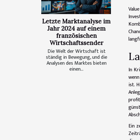
Value
Inves
Letzte Marktanalyse im
Komb
Jahr 2024 auf einem
Chanc
französischen
langf
Wirtschaftssender
Die Welt der Wirtschaft ist
La
ständig in Bewegung, und die
Analysen des Marktes bieten
einen...
In Kr
wenn 
ist. 
Anleg
profi
günst
Absch
Ein z
Zeitr