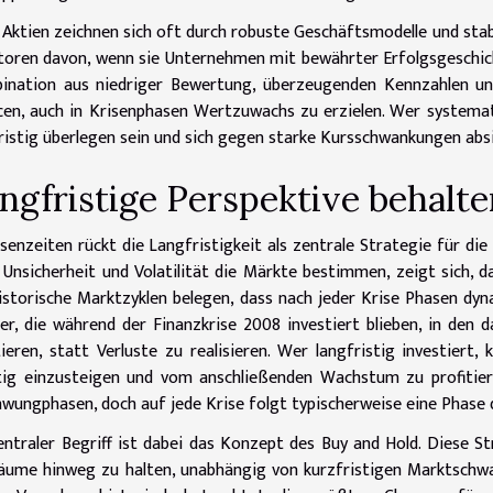
 Aktien zeichnen sich oft durch robuste Geschäftsmodelle und stabi
toren davon, wenn sie Unternehmen mit bewährter Erfolgsgeschich
ination aus niedriger Bewertung, überzeugenden Kennzahlen und
en, auch in Krisenphasen Wertzuwachs zu erzielen. Wer systemat
ristig überlegen sein und sich gegen starke Kursschwankungen abs
ngfristige Perspektive behalte
isenzeiten rückt die Langfristigkeit als zentrale Strategie für di
Unsicherheit und Volatilität die Märkte bestimmen, zeigt sich, 
Historische Marktzyklen belegen, dass nach jeder Krise Phasen dy
er, die während der Finanzkrise 2008 investiert blieben, in den
tieren, statt Verluste zu realisieren. Wer langfristig investie
ig einzusteigen und vom anschließenden Wachstum zu profitier
wungphasen, doch auf jede Krise folgt typischerweise eine Phase d
entraler Begriff ist dabei das Konzept des Buy and Hold. Diese S
äume hinweg zu halten, unabhängig von kurzfristigen Marktschw