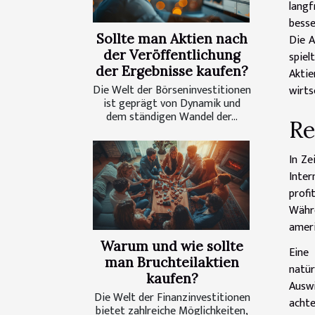
langf
besse
Sollte man Aktien nach
Die A
der Veröffentlichung
spiel
der Ergebnisse kaufen?
Akti
Die Welt der Börseninvestitionen
wirts
ist geprägt von Dynamik und
dem ständigen Wandel der...
Re
In Ze
Inter
profi
Währ
ameri
Warum und wie sollte
Eine 
man Bruchteilaktien
natü
kaufen?
Auswi
Die Welt der Finanzinvestitionen
achte
bietet zahlreiche Möglichkeiten,