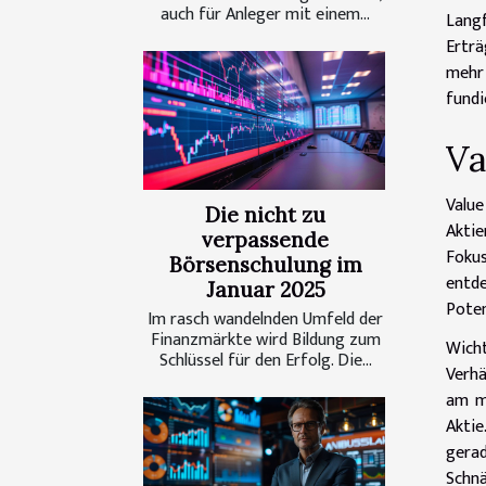
auch für Anleger mit einem...
Langf
Erträ
mehr 
fundi
Va
Value
Die nicht zu
Aktie
verpassende
Foku
Börsenschulung im
entde
Januar 2025
Poten
Im rasch wandelnden Umfeld der
Finanzmärkte wird Bildung zum
Wicht
Schlüssel für den Erfolg. Die...
Verhä
am me
Aktie
gerad
Schnä