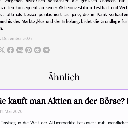
es Vorgehen historisch betrachtet die größten Chancen für 
nzeiten konsequent an seiner Aktieninvestition festhält und Vert
ist oftmals besser positioniert als jene, die in Panik verkaufe
ändnis des Marktzyklus und der Erholung, bildet die Grundlage für
n.
6. Dezember 2025
Ähnlich
e kauft man Aktien an der Börse? 
11. Mai 2026
Einstieg in die Welt der Aktienmärkte fasziniert mit unendlichen