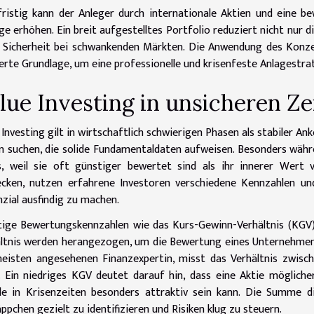
ristig kann der Anleger durch internationale Aktien und eine be
ge erhöhen. Ein breit aufgestelltes Portfolio reduziert nicht nur d
Sicherheit bei schwankenden Märkten. Die Anwendung des Konzep
erte Grundlage, um eine professionelle und krisenfeste Anlagestra
lue Investing in unsicheren Ze
 Investing gilt in wirtschaftlich schwierigen Phasen als stabiler A
n suchen, die solide Fundamentaldaten aufweisen. Besonders währe
s, weil sie oft günstiger bewertet sind als ihr innerer Wert 
cken, nutzen erfahrene Investoren verschiedene Kennzahlen und
zial ausfindig zu machen.
ige Bewertungskennzahlen wie das Kurs-Gewinn-Verhältnis (KGV)
ltnis werden herangezogen, um die Bewertung eines Unternehmens 
isten angesehenen Finanzexpertin, misst das Verhältnis zwisc
. Ein niedriges KGV deutet darauf hin, dass eine Aktie mögliche
e in Krisenzeiten besonders attraktiv sein kann. Die Summe di
ppchen gezielt zu identifizieren und Risiken klug zu steuern.