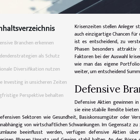
nhaltsverzeichnis
Krisenzeiten stellen Anleger 
auch einzigartige Chancen für 
ist es entscheidend, zu verst
ensive Branchen erkennen
Phasen besonders attraktiv s
idendenstrategien als Schutz
Faktoren bei der Auswahl krise
wie man das eigene Portfolio
ionale Diversifikation nutzen
weiter, um entscheidend Summ
e Investing in unsicheren Zeiten
Defensive Br
gfristige Perspektive behalten
Defensive Aktien gewinnen in
sie eine stabile Rendite biete
efensiven Sektoren wie Gesundheit, Basiskonsumgüter oder Ver
unabhängig von wirtschaftlichen Schwankungen. Im Gegensatz zu z
umlaune beeinflusst werden, verfügen defensive Aktien über 
erigen Phasen Umsatz und Gewinn stabil halten. An der Börse g