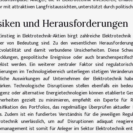
r mit attraktiven Langfristaussichten, unterstützt durch politis
siken und Herausforderungen
instieg in Elektrotechnik-Aktien birgt zahlreiche Elektrotechnik
ger von Bedeutung sind. Zu den wesentlichen Herausforderung
tvolatilität und damit verbundene Unsicherheiten. Diese Schw
cklungen, geopolitische Ereignisse oder auch branchenspezifis
löst werden. Ein weiterer zentraler Faktor sind regulatorisch
ierungen im Technologiebereich unterliegen stetigen Veränder
bliche Auswirkungen auf Unternehmen der Elektrotechnik ha
ärken. Technologische Disruptionen stellen ebenfalls ein bede
ligenz oder alternative Energietechnologien können etablierte G
cherheiten gezielt zu minimieren, empfiehlt ein Experte für
sifikation des Portfolios, das regelmäßige Überprüfen aktuelle
s. Zudem ist ein fundiertes Verständnis für die jeweiligen Reg
trotechnik unerlässlich, um auf Disruptionen adäquat reagie
omanagement ist somit für Anleger im Sektor Elektrotechnik ents