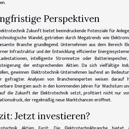
len.
ngfristige Perspektiven
lektrotechnik Zukunft bietet beeindruckende Potenziale für Anleger
echnologische Wandel, getrieben durch Megatrends wie Elektromo
gesamte Branche grundlegend. Unternehmen aus dem Bereich Ele
ner Infrastruktur und der Entwicklung effizienter Energiesystem
Ladestationen, intelligente Stromnetze oder Batteriespeiche
teigerung der entsprechenden Aktien. Da sich vielfältige Ind
llen, gewinnen Elektrotechnik-Unternehmen laufend an Bedeutu
r gefragter. Analysen von Branchenexperten weisen darauf h
erbare Energien auch in den kommenden Jahren für Wachstum und
auf die Zukunft der Elektrotechnik setzt, profitiert nicht nur 
ationsdruck, der regelmäßig neue Marktchancen eröffnet.
zit: Jetzt investieren?
trotechnik Aktien Fazit: Die Elektrotechnikbranche biete