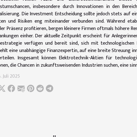
stumschancen, insbesondere durch Innovationen in den Bereic
alisierung. Die Investment Entscheidung sollte jedoch stets auf ei
cen und Risiken eng miteinander verbunden sind. Während eta
ler Präsenz profitieren, bergen kleinere Firmen oftmals höhere R
nkungen einher. Der aktuelle Zeitpunkt erscheint für Anlegerinnen 
estrategie verfügen und bereit sind, sich mit technologischen 
ehlt eine unabhängige Finanzexpertin, auf eine breite Streuung in
rteilen. Insgesamt können Elektrotechnik-Aktien für technolog
nen, die Chancen in zukunftsweisenden Industrien suchen, eine sinn
. Juli 2025