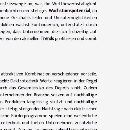
ndustriezweige an, was die Wettbewerbsfähigkeit
 beobachten ein stetiges
Wachstumspotenzial
, da
 neue Geschäftsfelder und Umsatzmöglichkeiten
dukten wächst kontinuierlich, unterstützt durch
zeigen, dass Unternehmen, die sich frühzeitig auf
ers von den aktuellen
Trends
profitieren und somit
r attraktiven Kombination verschiedener Vorteile.
spekt: Elektrotechnik-Werte reagieren in der Regel
urch das Gesamtrisiko des Depots sinkt. Zudem
nternehmen der Branche setzen auf nachhaltige
n Produkten langfristig stützt und nachhaltige
er stetig steigenden Nachfrage nach elektrischer
tliche Förderprogramme spielen eine wesentliche
ktrotechnik und bieten Unternehmen zusätzliche
lten somit Zugang zu einem zukunftsorientierten