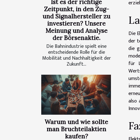
Ist es der richtige
erzie
Zeitpunkt, in den Zug-
und Signalhersteller zu
La
investieren? Unsere
Meinung und Analyse
Die E
der Börsenaktie.
der t
Die Bahnindustrie spielt eine
die 
entscheidende Rolle für die
moder
Mobilität und Nachhaltigkeit der
für 
Zukunft...
Werts
umste
imme
erneu
also 
Innov
Warum und wie sollte
Fa
man Bruchteilaktien
kaufen?
Elek