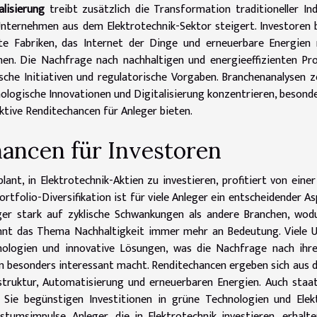
alisierung
treibt zusätzlich die Transformation traditioneller I
nternehmen aus dem Elektrotechnik-Sektor steigert. Investoren
te Fabriken, das Internet der Dinge und erneuerbare Energien
nen. Die Nachfrage nach nachhaltigen und energieeffizienten Pro
ische Initiativen und regulatorische Vorgaben. Branchenanalysen 
ologische Innovationen und Digitalisierung konzentrieren, besond
ktive Renditechancen für Anleger bieten.
ancen für Investoren
lant, in Elektrotechnik-Aktien zu investieren, profitiert von eine
ortfolio-Diversifikation ist für viele Anleger ein entscheidender A
ger stark auf zyklische Schwankungen als andere Branchen, wod
nnt das Thema Nachhaltigkeit immer mehr an Bedeutung. Viele U
ologien und innovative Lösungen, was die Nachfrage nach ihre
n besonders interessant macht. Renditechancen ergeben sich aus d
struktur, Automatisierung und erneuerbaren Energien. Auch staa
: Sie begünstigen Investitionen in grüne Technologien und Ele
tumsimpulse. Anleger, die in Elektrotechnik investieren, erha