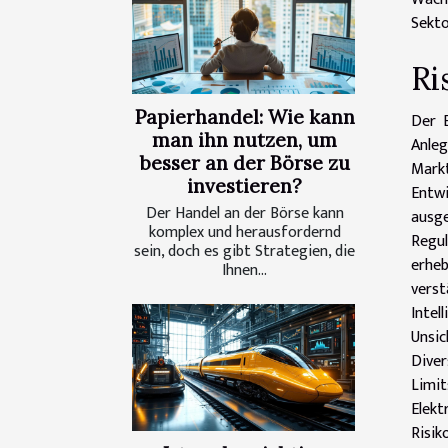
Sekto
Ri
Papierhandel: Wie kann
Der E
man ihn nutzen, um
Anle
besser an der Börse zu
Mark
investieren?
Entwi
Der Handel an der Börse kann
ausge
komplex und herausfordernd
Regul
sein, doch es gibt Strategien, die
erhe
Ihnen...
verst
Intel
Unsi
Diver
Limit
Elek
Risik