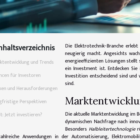
nhaltsverzeichnis
Die Elektrotechnik-Branche erlebt
neugierig macht. Angesichts wac
energieeffizienten Lösungen stellt 
ktentwicklung und Trends
ein Investment ist. Entdecken Sie
ncen für Investoren
Investition entscheidend sind und
sind.
iken und Herausforderungen
Marktentwicklu
gfristige Perspektiven
Die aktuelle Marktentwicklung im 
t: Jetzt investieren?
dynamischen Nachfrage nach innov
Besonders
Halbleitertechnologie
rü
zahlreiche Anwendungen in der Automatisierung, Elektromobili