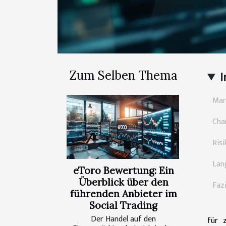
Zum Selben Thema
I
Mar
Cha
Ris
Lan
eToro Bewertung: Ein
Überblick über den
Fazi
führenden Anbieter im
Social Trading
Der Handel auf den
für 