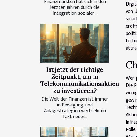
Finanzmärkten hat sich in den
Digit
letzten Jahren durch die
von U
Integration sozialer...
smar
eröff
polit
techn
attra
Ch
Ist jetzt der richtige
Zeitpunkt, um in
Wer p
Telekommunikationsaktien
Die P
zu investieren?
weni
Die Welt der Finanzen ist immer
gewi
in Bewegung, und
Techn
Anlagestrategien wechseln im
Aktie
Takt neuer...
Infra
Rolle
Wachs