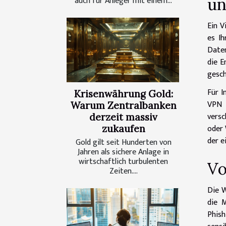
un
auch für Anleger mit einem...
Ein V
es Ih
Daten
die E
gesch
Für I
Krisenwährung Gold:
VPN 
Warum Zentralbanken
versc
derzeit massiv
oder 
zukaufen
der e
Gold gilt seit Hunderten von
Jahren als sichere Anlage in
wirtschaftlich turbulenten
Vo
Zeiten....
Die W
die M
Phish