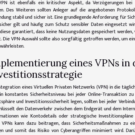
PN ist ebenfalls ein kritischer Aspekt, da Verzögerungen bei 
n. Des Weiteren sollten Anleger auf die angebotenen Protokoll
ndung stabil und sicher ist. Eine grundlegende Anforderung für Sich
sicher gilt und häufig zum Schutz sensibler Daten eingesetzt wir
diese garantiert, dass keine Nutzungsdaten gespeichert werden,
. Die VPN-Auswahl sollte also sorgfältig getroffen werden, um ei
währleisten.
plementierung eines VPNs in 
vestitionsstrategie
ntegration eines Virtuellen Privaten Netzwerks (VPN) in die tägliche
n konstantes Sicherheitsniveau bei jeder Online-Transaktion zu 
tsphäre und Investitionssicherheit legen, sollten bei jeder Verbin
hlüsselt den Datenverkehr zwischen dem Endgerät und dem Internet
rmationen wie Kontodetails oder strategische Investitionsplän
s VPNs kann dazu beitragen, dass Sicherheitsmaßnahmen zu ein
n und somit das Risiko von Cyberangriffen minimiert wird. Dar