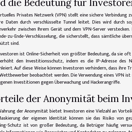
d die Bedeutung für Investore
irtuelles Privates Netzwerk (VPN) stellt eine sichere Verbindung
re Daten durch verschlüsselte Tunnel leitet. Dies wird durch so
verkehr zwischen Ihrem Gerät und dem VPN-Server verstecken. E
nde-zu-Ende-Verschlüsselung, die sicherstellt, dass sämtliche üb
ützt sind.
nvestoren ist Online-Sicherheit von größter Bedeutung, da sie oft
erhöht den Investitionsschutz, indem es die IP-Adresse des Nu
hleiert. Auf diese Weise können Investoren verhindern, dass ihre T
Wettbewerber beobachtet werden. Die Verwendung eines VPN ist s
igenen Investitionen gegen Überwachung und Hackerangriffe.
rteile der Anonymität beim In
ahrung der Anonymität bietet Investoren eine Vielzahl an Vorteil
askierung der eigenen Identität können sie das Risiko von gezi
ing-Schutz ist von großer Bedeutung, da Betrüger häufig versu