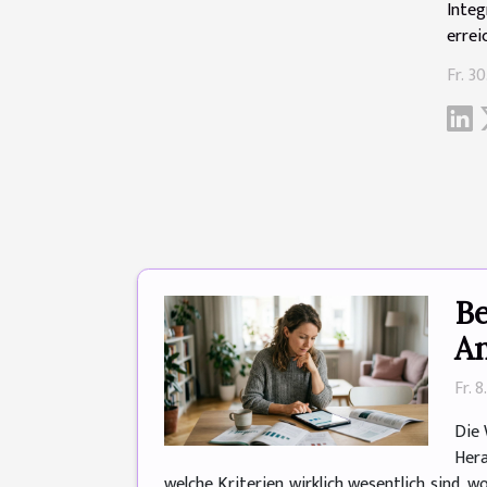
Integ
errei
Fr. 3
Be
An
Fr. 
Die 
Hera
welche Kriterien wirklich wesentlich sind, w