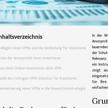
nhaltsverzeichnis
In der We
Anonymi
lauernden
ndlagen eines VPNs und die Bedeutung für Investoren
der Schut
teile der Anonymität beim Investieren
Relevanz.
ein Instr
iken beim Online-Investieren ohne VPN
zeigt au
eingesetz
wahl des richtigen VPN-Dienstes für Investoren
Sie Ihre
einfachen
lementierung eines VPNs in die Investitionsstrategie
Gru