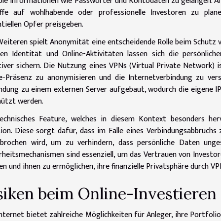
ble Informationen wie Passwörter und Kontodaten zu gelangen. An
iffe auf wohlhabende oder professionelle Investoren zu plan
tiellen Opfer preisgeben.
eiteren spielt Anonymität eine entscheidende Rolle beim Schutz vo
en Identität und Online-Aktivitäten lassen sich die persönlich
tiver sichern. Die Nutzung eines VPNs (Virtual Private Network) i
e-Präsenz zu anonymisieren und die Internetverbindung zu ver
ndung zu einem externen Server aufgebaut, wodurch die eigene I
ützt werden.
echnisches Feature, welches in diesem Kontext besonders herv
ion. Diese sorgt dafür, dass im Falle eines Verbindungsabbruch
rbrochen wird, um zu verhindern, dass persönliche Daten unge
rheitsmechanismen sind essenziell, um das Vertrauen von Investoren
en und ihnen zu ermöglichen, ihre finanzielle Privatsphäre durch 
siken beim Online-Investiere
nternet bietet zahlreiche Möglichkeiten für Anleger, ihre Portfolio