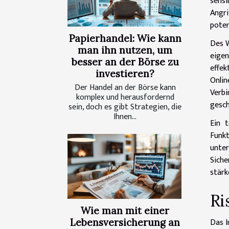
sensi
Angr
poten
Papierhandel: Wie kann
Des W
man ihn nutzen, um
eigen
besser an der Börse zu
effek
investieren?
Onlin
Der Handel an der Börse kann
Verbi
komplex und herausfordernd
gesch
sein, doch es gibt Strategien, die
Ihnen...
Ein t
Funkt
unte
Siche
stärk
Ri
Wie man mit einer
Das I
Lebensversicherung an