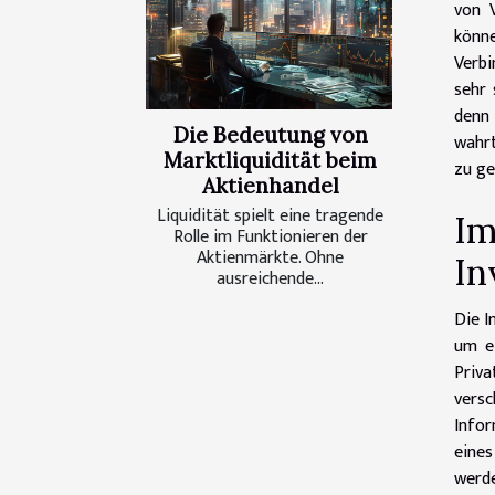
von V
könne
Verbi
sehr 
denn 
Die Bedeutung von
wahrt
Marktliquidität beim
zu ge
Aktienhandel
Liquidität spielt eine tragende
Im
Rolle im Funktionieren der
Aktienmärkte. Ohne
In
ausreichende...
Die I
um ei
Priva
versc
Info
eine
werde