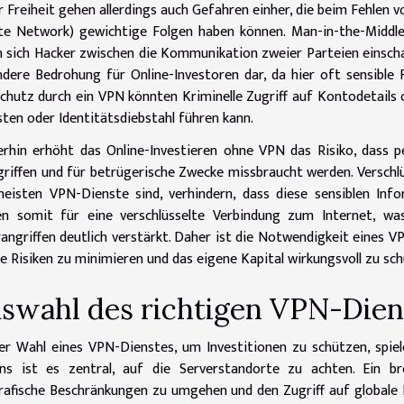
r Freiheit gehen allerdings auch Gefahren einher, die beim Fehle
te Network) gewichtige Folgen haben können. Man-in-the-Middle-
 sich Hacker zwischen die Kommunikation zweier Parteien einscha
dere Bedrohung für Online-Investoren dar, da hier oft sensibl
chutz durch ein VPN könnten Kriminelle Zugriff auf Kontodetails
sten oder Identitätsdiebstahl führen kann.
rhin erhöht das Online-Investieren ohne VPN das Risiko, dass 
riffen und für betrügerische Zwecke missbraucht werden. Verschlüs
eisten VPN-Dienste sind, verhindern, dass diese sensiblen Inf
en somit für eine verschlüsselte Verbindung zum Internet, w
angriffen deutlich verstärkt. Daher ist die Notwendigkeit eines V
e Risiken zu minimieren und das eigene Kapital wirkungsvoll zu sc
swahl des richtigen VPN-Diens
er Wahl eines VPN-Dienstes, um Investitionen zu schützen, spiel
ens ist es zentral, auf die Serverstandorte zu achten. Ein br
afische Beschränkungen zu umgehen und den Zugriff auf globale F