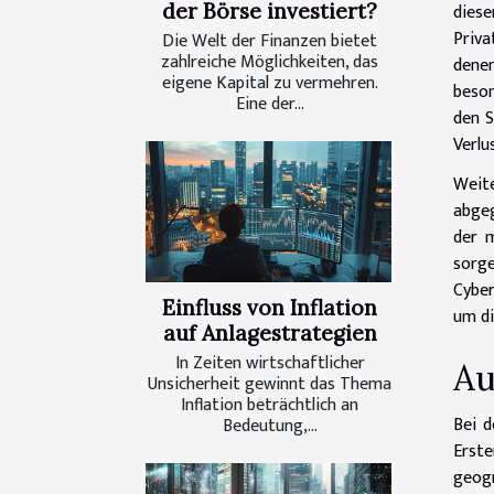
diese
der Börse investiert?
Priva
Die Welt der Finanzen bietet
zahlreiche Möglichkeiten, das
denen
eigene Kapital zu vermehren.
beson
Eine der...
den S
Verlu
Weite
abgeg
der m
sorg
Cyber
Einfluss von Inflation
um di
auf Anlagestrategien
In Zeiten wirtschaftlicher
Au
Unsicherheit gewinnt das Thema
Inflation beträchtlich an
Bei d
Bedeutung,...
Erst
geogr