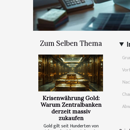
Zum Selben Thema
I
Gru
Vort
Nach
Char
Krisenwährung Gold:
Warum Zentralbanken
Abw
derzeit massiv
zukaufen
Gold gilt seit Hunderten von