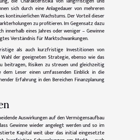
ng, die Charakteristika von langfristigen und
ichnen sich durch eine Anlagedauer von mehreren
des kontinuierlichen Wachstums. Der Vorteil dieser
Markterholungen zu profitieren. Im Gegensatz dazu
ich innerhalb eines Jahres oder weniger – Gewinne
rägtes Verständnis für Marktschwankungen.
ristige als auch kurzfristige Investitionen von
er Wahl der geeigneten Strategie, ebenso wie das
 beitragen, Risiken zu streuen und gleichzeitig
e dem Leser einen umfassenden Einblick in die
hender Erfahrung in den Bereichen Finanzplanung
nen
ntscheidende Auswirkungen auf den Vermögensaufbau
t, dass Gewinne wieder angelegt werden und so im
stierte Kapital weit über das initial eingesetzte