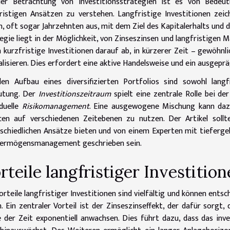
der Betrachtung von Investitionsstrategien ist es von Bedeutu
ristigen Ansätzen zu verstehen. Langfristige Investitionen ze
n, oft sogar Jahrzehnten aus, mit dem Ziel des Kapitalerhalts und 
egie liegt in der Möglichkeit, von Zinseszinsen und langfristigen 
n kurzfristige Investitionen darauf ab, in kürzerer Zeit – gewöhnl
alisieren. Dies erfordert eine aktive Handelsweise und ein ausgep
en Aufbau eines diversifizierten Portfolios sind sowohl langf
utung. Der
Investitionszeitraum
spielt eine zentrale Rolle bei d
iduelle
Risikomanagement
. Eine ausgewogene Mischung kann dazu
cen auf verschiedenen Zeitebenen zu nutzen. Der Artikel sollt
schiedlichen Ansätze bieten und von einem Experten mit tieferge
Vermögensmanagement geschrieben sein.
rteile langfristiger Investitio
orteile langfristiger Investitionen sind vielfältig und können e
. Ein zentraler Vorteil ist der Zinseszinseffekt, der dafür sorg
 der Zeit exponentiell anwachsen. Dies führt dazu, dass das inve