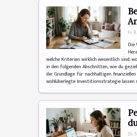
Be
An
Fr. 
Die 
Hera
welche Kriterien wirklich wesentlich sind, w
in den folgenden Abschnitten, wie du geziel
die Grundlage für nachhaltigen finanzielle
wohlüberlegte Investitionsstrategie lassen si
Pe
du
Di. 