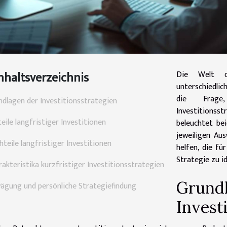
nhaltsverzeichnis
Die Welt de
unterschiedlic
die Frage,
ndlagen der Investitionsstrategien
Investitions
eile langfristiger Investitionen
beleuchtet be
jeweiligen Au
teile langfristiger Investitionen
helfen, die fü
Strategie zu id
akteristika kurzfristiger Investitionsstrategien
Grundl
ägung und persönliche Strategiefindung
Invest