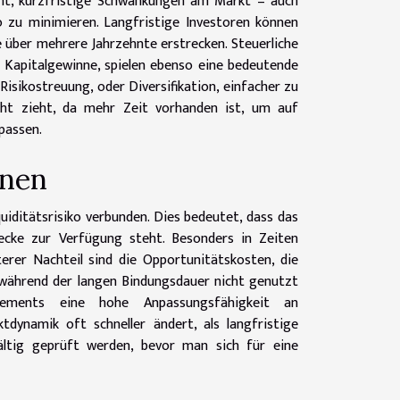
nt, kurzfristige Schwankungen am Markt – auch
o zu minimieren. Langfristige Investoren können
e über mehrere Jahrzehnte erstrecken. Steuerliche
ge Kapitalgewinne, spielen ebenso eine bedeutende
Risikostreuung, oder Diversifikation, einfacher zu
cht zieht, da mehr Zeit vorhanden ist, um auf
passen.
onen
uiditätsrisiko verbunden. Dies bedeutet, dass das
ecke zur Verfügung steht. Besonders in Zeiten
erer Nachteil sind die Opportunitätskosten, die
 während der langen Bindungsdauer nicht genutzt
gements eine hohe Anpassungsfähigkeit an
dynamik oft schneller ändert, als langfristige
ältig geprüft werden, bevor man sich für eine