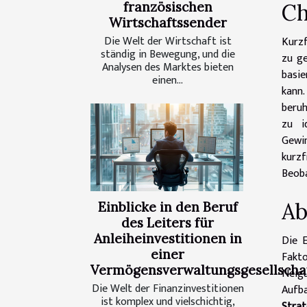
Ch
französischen
Wirtschaftssender
Die Welt der Wirtschaft ist
Kurzf
ständig in Bewegung, und die
zu ge
Analysen des Marktes bieten
basie
einen...
kann.
beruh
zu i
Gewi
kurzf
Beoba
Ab
Einblicke in den Beruf
des Leiters für
Anleiheinvestitionen in
Die E
einer
Fakto
Vermögensverwaltungsgesellscha
Neigu
Die Welt der Finanzinvestitionen
Aufb
ist komplex und vielschichtig,
Stra