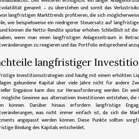
hinauswächst. Des Weiteren ermöglicht ein langer Anlagehorizo
volatilität genannt – zu überstehen und somit das Verlustrisik
von langfristigen Markttrends profitieren, die sich möglicherweis
ile, wie beispielsweise ein niedrigerer Steuersatz auf langfristi
 und können die Netto-Rendite spürbar erhöhen. Schließlich ist die 
haben, wenn man einen langfristigen Anlagezeitraum in Betra
veränderungen zu reagieren und das Portfolio entsprechend anzu
chteile langfristiger Investiti
ristige Investitionsstrategien sind häufig mit einem erhöhten Liq
nlagen gebundene Kapital über viele Jahre nicht für andere Zw
zieller Engpässe kann dies zur Herausforderung werden. Ein weit
 mögliche Gewinne aus alternativen Investitionen entstehen, die
en können. Darüber hinaus erfordern langfristige Enga
veränderungen, was nicht immer einfach ist, da sich die Markt
stments angepasst werden können. Diese Punkte sollten sorgf
ristige Bindung des Kapitals entscheidet.