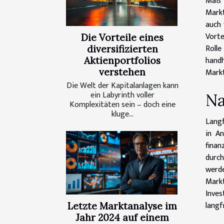
Maß 
Markt
auch 
Vorte
Die Vorteile eines
Rolle
diversifizierten
hand
Aktienportfolios
Markt
verstehen
Die Welt der Kapitalanlagen kann
ein Labyrinth voller
Na
Komplexitäten sein – doch eine
kluge...
Langf
in A
finan
durch
werd
Markt
Inve
langf
Letzte Marktanalyse im
Jahr 2024 auf einem