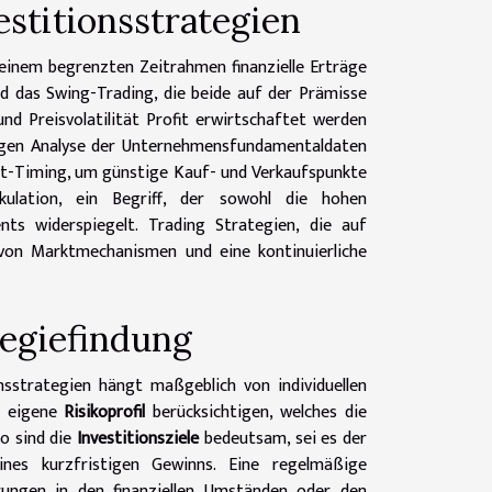
estitionsstrategien
n einem begrenzten Zeitrahmen finanzielle Erträge
d das Swing-Trading, die beide auf der Prämisse
d Preisvolatilität Profit erwirtschaftet werden
ltigen Analyse der Unternehmensfundamentaldaten
kt-Timing, um günstige Kauf- und Verkaufspunkte
kulation, ein Begriff, der sowohl die hohen
ts widerspiegelt. Trading Strategien, die auf
 von Marktmechanismen und eine kontinuierliche
egiefindung
nsstrategien hängt maßgeblich von individuellen
s eigene
Risikoprofil
berücksichtigen, welches die
o sind die
Investitionsziele
bedeutsam, sei es der
es kurzfristigen Gewinns. Eine regelmäßige
ungen in den finanziellen Umständen oder den