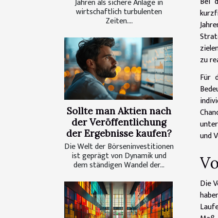
Bei 
Jahren als sichere Anlage in
wirtschaftlich turbulenten
kurzf
Zeiten....
Jahre
Strat
ziele
zu re
Für d
Bede
indiv
Sollte man Aktien nach
Chan
der Veröffentlichung
unter
der Ergebnisse kaufen?
und 
Die Welt der Börseninvestitionen
ist geprägt von Dynamik und
Vo
dem ständigen Wandel der...
Die V
haben
Laufe